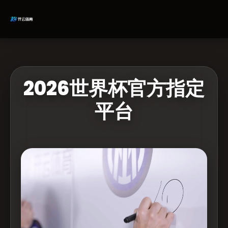
2026世界杯官方指定
平台